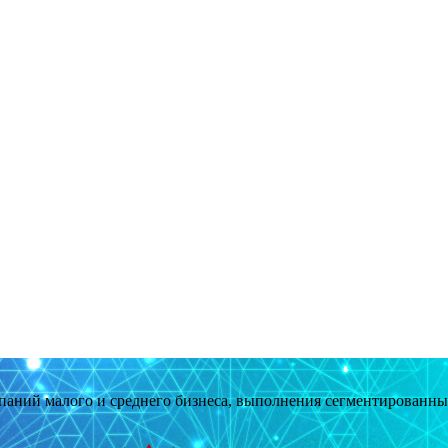
мпаний малого и среднего бизнеса, выполнения сегментированн