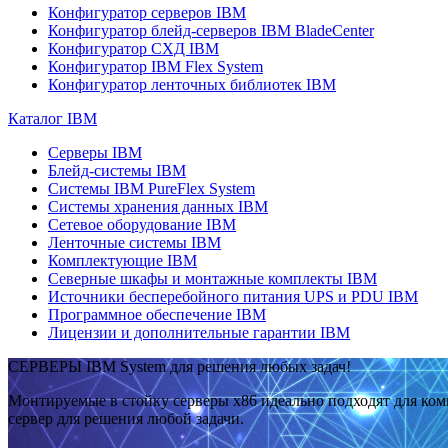
Конфигуратор серверов IBM
Конфигуратор блейд-серверов IBM BladeCenter
Конфигуратор СХД IBM
Конфигуратор IBM Flex System
Конфигуратор ленточных библиотек IBM
Каталог IBM
Серверы IBM
Блейд-системы IBM
Системы IBM PureFlex System
Системы хранения данных IBM
Сетевое оборудование IBM
Ленточные системы IBM
Комплектующие IBM
Северные шкафы и монтажные комплекты IBM
Источники бесперебойного питания UPS и PDU IBM
Программное обеспечение IBM
Лицензии и дополнительные гарантии IBM
СЕРВЕРЫ IBM System для решения любых задач!
Монтируемые в стойку серверы x86 идеально подходят для ко
сервер для решения любой задачи.