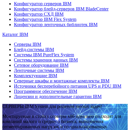
Конфигуратор серверов IBM
Конфигуратор блейд-серверов IBM BladeCenter
Конфигуратор СХД IBM
Конфигуратор IBM Flex System
Конфигуратор ленточных библиотек IBM
Каталог IBM
Серверы IBM
Блейд-системы IBM
Системы IBM PureFlex System
Системы хранения данных IBM
Сетевое оборудование IBM
Ленточные системы IBM
Комплектующие IBM
Северные шкафы и монтажные комплекты IBM
Источники бесперебойного питания UPS и PDU IBM
Программное обеспечение IBM
Лицензии и дополнительные гарантии IBM
СЕРВЕРЫ IBM System для решения любых задач!
Монтируемые в стойку серверы x86 идеально подходят для
компаний малого и среднего бизнеса, выполнения
сегментированных нагрузок и специализированных