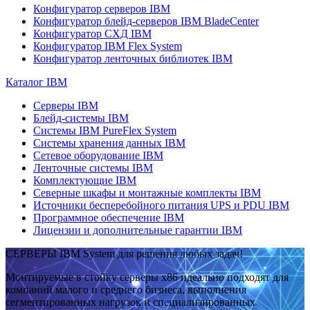
Конфигуратор серверов IBM
Конфигуратор блейд-серверов IBM BladeCenter
Конфигуратор СХД IBM
Конфигуратор IBM Flex System
Конфигуратор ленточных библиотек IBM
Каталог IBM
Серверы IBM
Блейд-системы IBM
Системы IBM PureFlex System
Системы хранения данных IBM
Сетевое оборудование IBM
Ленточные системы IBM
Комплектующие IBM
Северные шкафы и монтажные комплекты IBM
Источники бесперебойного питания UPS и PDU IBM
Программное обеспечение IBM
Лицензии и дополнительные гарантии IBM
СЕРВЕРЫ IBM System для решения любых задач!
Монтируемые в стойку серверы x86 идеально подходят для
компаний малого и среднего бизнеса, выполнения
сегментированных нагрузок и специализированных