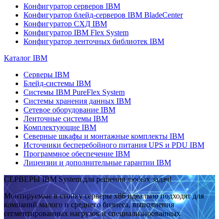
Конфигуратор серверов IBM
Конфигуратор блейд-серверов IBM BladeCenter
Конфигуратор СХД IBM
Конфигуратор IBM Flex System
Конфигуратор ленточных библиотек IBM
Каталог IBM
Серверы IBM
Блейд-системы IBM
Системы IBM PureFlex System
Системы хранения данных IBM
Сетевое оборудование IBM
Ленточные системы IBM
Комплектующие IBM
Северные шкафы и монтажные комплекты IBM
Источники бесперебойного питания UPS и PDU IBM
Программное обеспечение IBM
Лицензии и дополнительные гарантии IBM
СЕРВЕРЫ IBM System для решения любых задач!
Монтируемые в стойку серверы x86 идеально подходят для
компаний малого и среднего бизнеса, выполнения
сегментированных нагрузок и специализированных