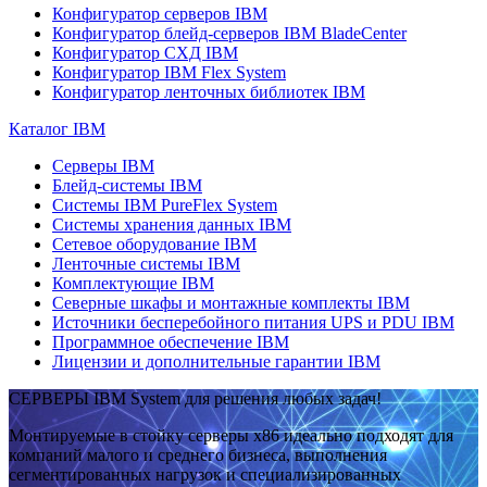
Конфигуратор серверов IBM
Конфигуратор блейд-серверов IBM BladeCenter
Конфигуратор СХД IBM
Конфигуратор IBM Flex System
Конфигуратор ленточных библиотек IBM
Каталог IBM
Серверы IBM
Блейд-системы IBM
Системы IBM PureFlex System
Системы хранения данных IBM
Сетевое оборудование IBM
Ленточные системы IBM
Комплектующие IBM
Северные шкафы и монтажные комплекты IBM
Источники бесперебойного питания UPS и PDU IBM
Программное обеспечение IBM
Лицензии и дополнительные гарантии IBM
СЕРВЕРЫ IBM System для решения любых задач!
Монтируемые в стойку серверы x86 идеально подходят для
компаний малого и среднего бизнеса, выполнения
сегментированных нагрузок и специализированных