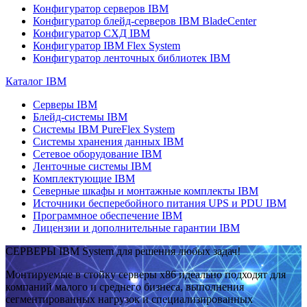
Конфигуратор серверов IBM
Конфигуратор блейд-серверов IBM BladeCenter
Конфигуратор СХД IBM
Конфигуратор IBM Flex System
Конфигуратор ленточных библиотек IBM
Каталог IBM
Серверы IBM
Блейд-системы IBM
Системы IBM PureFlex System
Системы хранения данных IBM
Сетевое оборудование IBM
Ленточные системы IBM
Комплектующие IBM
Северные шкафы и монтажные комплекты IBM
Источники бесперебойного питания UPS и PDU IBM
Программное обеспечение IBM
Лицензии и дополнительные гарантии IBM
СЕРВЕРЫ IBM System для решения любых задач!
Монтируемые в стойку серверы x86 идеально подходят для
компаний малого и среднего бизнеса, выполнения
сегментированных нагрузок и специализированных