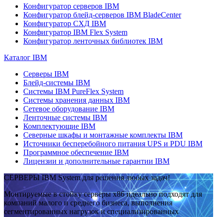
Конфигуратор серверов IBM
Конфигуратор блейд-серверов IBM BladeCenter
Конфигуратор СХД IBM
Конфигуратор IBM Flex System
Конфигуратор ленточных библиотек IBM
Каталог IBM
Серверы IBM
Блейд-системы IBM
Системы IBM PureFlex System
Системы хранения данных IBM
Сетевое оборудование IBM
Ленточные системы IBM
Комплектующие IBM
Северные шкафы и монтажные комплекты IBM
Источники бесперебойного питания UPS и PDU IBM
Программное обеспечение IBM
Лицензии и дополнительные гарантии IBM
СЕРВЕРЫ IBM System для решения любых задач!
Монтируемые в стойку серверы x86 идеально подходят для
компаний малого и среднего бизнеса, выполнения
сегментированных нагрузок и специализированных