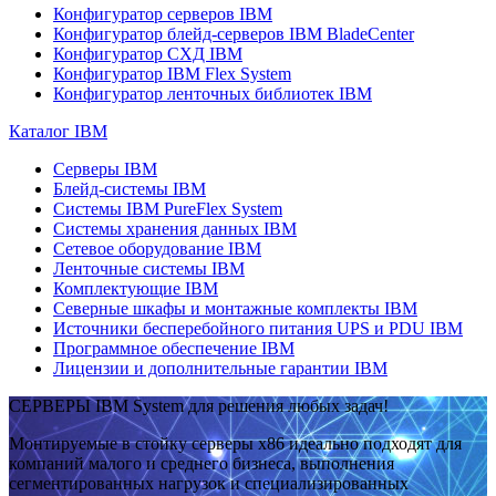
Конфигуратор серверов IBM
Конфигуратор блейд-серверов IBM BladeCenter
Конфигуратор СХД IBM
Конфигуратор IBM Flex System
Конфигуратор ленточных библиотек IBM
Каталог IBM
Серверы IBM
Блейд-системы IBM
Системы IBM PureFlex System
Системы хранения данных IBM
Сетевое оборудование IBM
Ленточные системы IBM
Комплектующие IBM
Северные шкафы и монтажные комплекты IBM
Источники бесперебойного питания UPS и PDU IBM
Программное обеспечение IBM
Лицензии и дополнительные гарантии IBM
СЕРВЕРЫ IBM System для решения любых задач!
Монтируемые в стойку серверы x86 идеально подходят для
компаний малого и среднего бизнеса, выполнения
сегментированных нагрузок и специализированных