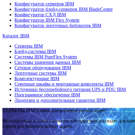
Конфигуратор серверов IBM
Конфигуратор блейд-серверов IBM BladeCenter
Конфигуратор СХД IBM
Конфигуратор IBM Flex System
Конфигуратор ленточных библиотек IBM
Каталог IBM
Серверы IBM
Блейд-системы IBM
Системы IBM PureFlex System
Системы хранения данных IBM
Сетевое оборудование IBM
Ленточные системы IBM
Комплектующие IBM
Северные шкафы и монтажные комплекты IBM
Источники бесперебойного питания UPS и PDU IBM
Программное обеспечение IBM
Лицензии и дополнительные гарантии IBM
СЕРВЕРЫ IBM System для решения любых задач!
Монтируемые в стойку серверы x86 идеально подходят для ко
сервер для решения любой задачи.