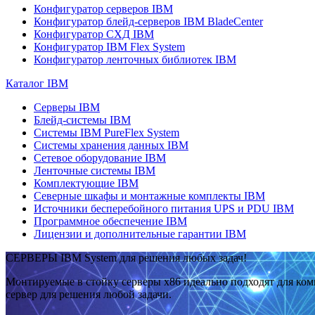
Конфигуратор серверов IBM
Конфигуратор блейд-серверов IBM BladeCenter
Конфигуратор СХД IBM
Конфигуратор IBM Flex System
Конфигуратор ленточных библиотек IBM
Каталог IBM
Серверы IBM
Блейд-системы IBM
Системы IBM PureFlex System
Системы хранения данных IBM
Сетевое оборудование IBM
Ленточные системы IBM
Комплектующие IBM
Северные шкафы и монтажные комплекты IBM
Источники бесперебойного питания UPS и PDU IBM
Программное обеспечение IBM
Лицензии и дополнительные гарантии IBM
СЕРВЕРЫ IBM System для решения любых задач!
Монтируемые в стойку серверы x86 идеально подходят для ко
сервер для решения любой задачи.