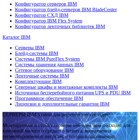
Конфигуратор серверов IBM
Конфигуратор блейд-серверов IBM BladeCenter
Конфигуратор СХД IBM
Конфигуратор IBM Flex System
Конфигуратор ленточных библиотек IBM
Каталог IBM
Серверы IBM
Блейд-системы IBM
Системы IBM PureFlex System
Системы хранения данных IBM
Сетевое оборудование IBM
Ленточные системы IBM
Комплектующие IBM
Северные шкафы и монтажные комплекты IBM
Источники бесперебойного питания UPS и PDU IBM
Программное обеспечение IBM
Лицензии и дополнительные гарантии IBM
СЕРВЕРЫ IBM System для решения любых задач!
Монтируемые в стойку серверы x86 идеально подходят для
компаний малого и среднего бизнеса, выполнения
сегментированных нагрузок и специализированных