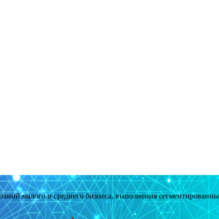
мпаний малого и среднего бизнеса, выполнения сегментированн