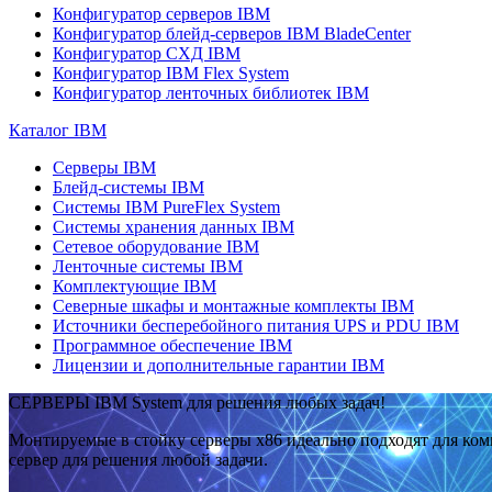
Конфигуратор серверов IBM
Конфигуратор блейд-серверов IBM BladeCenter
Конфигуратор СХД IBM
Конфигуратор IBM Flex System
Конфигуратор ленточных библиотек IBM
Каталог IBM
Серверы IBM
Блейд-системы IBM
Системы IBM PureFlex System
Системы хранения данных IBM
Сетевое оборудование IBM
Ленточные системы IBM
Комплектующие IBM
Северные шкафы и монтажные комплекты IBM
Источники бесперебойного питания UPS и PDU IBM
Программное обеспечение IBM
Лицензии и дополнительные гарантии IBM
СЕРВЕРЫ IBM System для решения любых задач!
Монтируемые в стойку серверы x86 идеально подходят для ко
сервер для решения любой задачи.