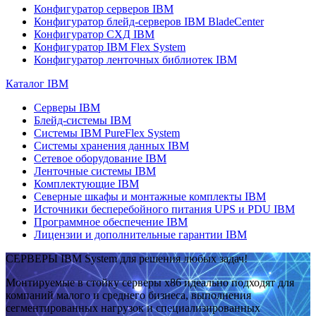
Конфигуратор серверов IBM
Конфигуратор блейд-серверов IBM BladeCenter
Конфигуратор СХД IBM
Конфигуратор IBM Flex System
Конфигуратор ленточных библиотек IBM
Каталог IBM
Серверы IBM
Блейд-системы IBM
Системы IBM PureFlex System
Системы хранения данных IBM
Сетевое оборудование IBM
Ленточные системы IBM
Комплектующие IBM
Северные шкафы и монтажные комплекты IBM
Источники бесперебойного питания UPS и PDU IBM
Программное обеспечение IBM
Лицензии и дополнительные гарантии IBM
СЕРВЕРЫ IBM System для решения любых задач!
Монтируемые в стойку серверы x86 идеально подходят для
компаний малого и среднего бизнеса, выполнения
сегментированных нагрузок и специализированных