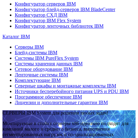
Конфигуратор серверов IBM
Конфигуратор блейд-серверов IBM BladeCenter
Конфигуратор СХД IBM
Конфигуратор IBM Flex System
Конфигуратор ленточных библиотек IBM
Каталог IBM
Серверы IBM
Блейд-системы IBM
Системы IBM PureFlex System
Системы хранения данных IBM
Сетевое оборудование IBM
Ленточные системы IBM
Комплектующие IBM
Северные шкафы и монтажные комплекты IBM
Источники бесперебойного питания UPS и PDU IBM
Программное обеспечение IBM
Лицензии и дополнительные гарантии IBM
СЕРВЕРЫ IBM System для решения любых задач!
Монтируемые в стойку серверы x86 идеально подходят для
компаний малого и среднего бизнеса, выполнения
сегментированных нагрузок и специализированных