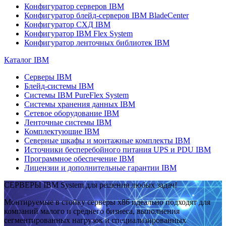
Конфигуратор серверов IBM
Конфигуратор блейд-серверов IBM BladeCenter
Конфигуратор СХД IBM
Конфигуратор IBM Flex System
Конфигуратор ленточных библиотек IBM
Каталог IBM
Серверы IBM
Блейд-системы IBM
Системы IBM PureFlex System
Системы хранения данных IBM
Сетевое оборудование IBM
Ленточные системы IBM
Комплектующие IBM
Северные шкафы и монтажные комплекты IBM
Источники бесперебойного питания UPS и PDU IBM
Программное обеспечение IBM
Лицензии и дополнительные гарантии IBM
СЕРВЕРЫ IBM System для решения любых задач!
Монтируемые в стойку серверы x86 идеально подходят для
компаний малого и среднего бизнеса, выполнения
сегментированных нагрузок и специализированных