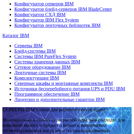
Конфигуратор серверов IBM
Конфигуратор блейд-серверов IBM BladeCenter
Конфигуратор СХД IBM
Конфигуратор IBM Flex System
Конфигуратор ленточных библиотек IBM
Каталог IBM
Серверы IBM
Блейд-системы IBM
Системы IBM PureFlex System
Системы хранения данных IBM
Сетевое оборудование IBM
Ленточные системы IBM
Комплектующие IBM
Северные шкафы и монтажные комплекты IBM
Источники бесперебойного питания UPS и PDU IBM
Программное обеспечение IBM
Лицензии и дополнительные гарантии IBM
СЕРВЕРЫ IBM System для решения любых задач!
Монтируемые в стойку серверы x86 идеально подходят для
компаний малого и среднего бизнеса, выполнения
сегментированных нагрузок и специализированных