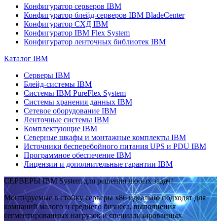
Конфигуратор серверов IBM
Конфигуратор блейд-серверов IBM BladeCenter
Конфигуратор СХД IBM
Конфигуратор IBM Flex System
Конфигуратор ленточных библиотек IBM
Каталог IBM
Серверы IBM
Блейд-системы IBM
Системы IBM PureFlex System
Системы хранения данных IBM
Сетевое оборудование IBM
Ленточные системы IBM
Комплектующие IBM
Северные шкафы и монтажные комплекты IBM
Источники бесперебойного питания UPS и PDU IBM
Программное обеспечение IBM
Лицензии и дополнительные гарантии IBM
СЕРВЕРЫ IBM System для решения любых задач!
Монтируемые в стойку серверы x86 идеально подходят для
компаний малого и среднего бизнеса, выполнения
сегментированных нагрузок и специализированных