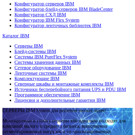
Конфигуратор серверов IBM
Конфигуратор блейд-серверов IBM BladeCenter
Конфигуратор СХД IBM
Конфигуратор IBM Flex System
Конфигуратор ленточных библиотек IBM
Каталог IBM
Серверы IBM
Блейд-системы IBM
Системы IBM PureFlex System
Системы хранения данных IBM
Сетевое оборудование IBM
Ленточные системы IBM
Комплектующие IBM
Северные шкафы и монтажные комплекты IBM
Источники бесперебойного питания UPS и PDU IBM
Программное обеспечение IBM
Лицензии и дополнительные гарантии IBM
СЕРВЕРЫ IBM System для решения любых задач!
Монтируемые в стойку серверы x86 идеально подходят для
компаний малого и среднего бизнеса, выполнения
сегментированных нагрузок и специализированных