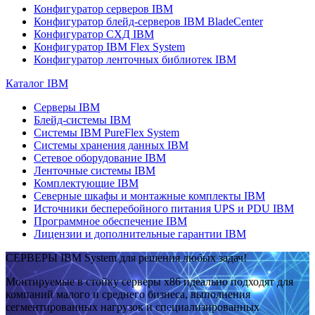
Конфигуратор серверов IBM
Конфигуратор блейд-серверов IBM BladeCenter
Конфигуратор СХД IBM
Конфигуратор IBM Flex System
Конфигуратор ленточных библиотек IBM
Каталог IBM
Серверы IBM
Блейд-системы IBM
Системы IBM PureFlex System
Системы хранения данных IBM
Сетевое оборудование IBM
Ленточные системы IBM
Комплектующие IBM
Северные шкафы и монтажные комплекты IBM
Источники бесперебойного питания UPS и PDU IBM
Программное обеспечение IBM
Лицензии и дополнительные гарантии IBM
СЕРВЕРЫ IBM System для решения любых задач!
Монтируемые в стойку серверы x86 идеально подходят для
компаний малого и среднего бизнеса, выполнения
сегментированных нагрузок и специализированных