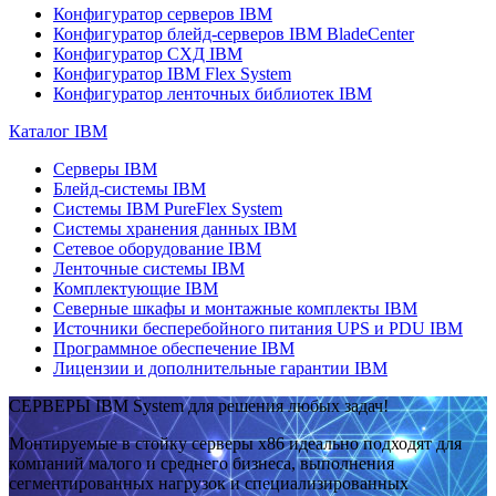
Конфигуратор серверов IBM
Конфигуратор блейд-серверов IBM BladeCenter
Конфигуратор СХД IBM
Конфигуратор IBM Flex System
Конфигуратор ленточных библиотек IBM
Каталог IBM
Серверы IBM
Блейд-системы IBM
Системы IBM PureFlex System
Системы хранения данных IBM
Сетевое оборудование IBM
Ленточные системы IBM
Комплектующие IBM
Северные шкафы и монтажные комплекты IBM
Источники бесперебойного питания UPS и PDU IBM
Программное обеспечение IBM
Лицензии и дополнительные гарантии IBM
СЕРВЕРЫ IBM System для решения любых задач!
Монтируемые в стойку серверы x86 идеально подходят для
компаний малого и среднего бизнеса, выполнения
сегментированных нагрузок и специализированных