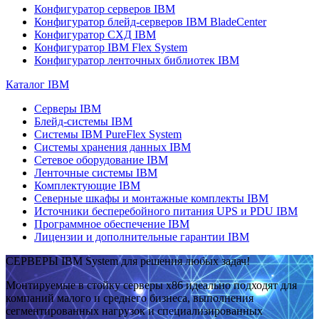
Конфигуратор серверов IBM
Конфигуратор блейд-серверов IBM BladeCenter
Конфигуратор СХД IBM
Конфигуратор IBM Flex System
Конфигуратор ленточных библиотек IBM
Каталог IBM
Серверы IBM
Блейд-системы IBM
Системы IBM PureFlex System
Системы хранения данных IBM
Сетевое оборудование IBM
Ленточные системы IBM
Комплектующие IBM
Северные шкафы и монтажные комплекты IBM
Источники бесперебойного питания UPS и PDU IBM
Программное обеспечение IBM
Лицензии и дополнительные гарантии IBM
СЕРВЕРЫ IBM System для решения любых задач!
Монтируемые в стойку серверы x86 идеально подходят для
компаний малого и среднего бизнеса, выполнения
сегментированных нагрузок и специализированных