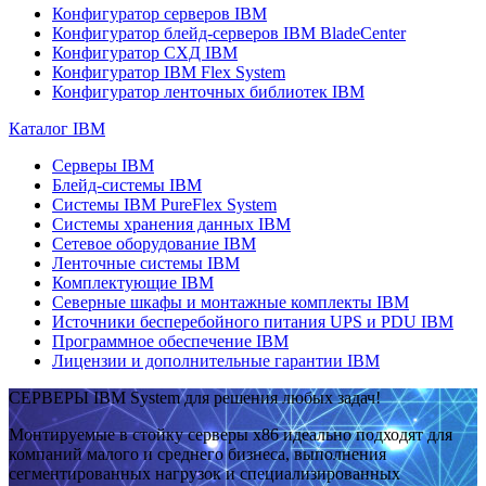
Конфигуратор серверов IBM
Конфигуратор блейд-серверов IBM BladeCenter
Конфигуратор СХД IBM
Конфигуратор IBM Flex System
Конфигуратор ленточных библиотек IBM
Каталог IBM
Серверы IBM
Блейд-системы IBM
Системы IBM PureFlex System
Системы хранения данных IBM
Сетевое оборудование IBM
Ленточные системы IBM
Комплектующие IBM
Северные шкафы и монтажные комплекты IBM
Источники бесперебойного питания UPS и PDU IBM
Программное обеспечение IBM
Лицензии и дополнительные гарантии IBM
СЕРВЕРЫ IBM System для решения любых задач!
Монтируемые в стойку серверы x86 идеально подходят для
компаний малого и среднего бизнеса, выполнения
сегментированных нагрузок и специализированных