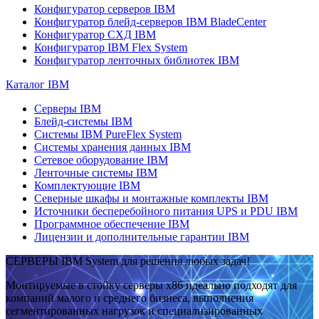
Конфигуратор серверов IBM
Конфигуратор блейд-серверов IBM BladeCenter
Конфигуратор СХД IBM
Конфигуратор IBM Flex System
Конфигуратор ленточных библиотек IBM
Каталог IBM
Серверы IBM
Блейд-системы IBM
Системы IBM PureFlex System
Системы хранения данных IBM
Сетевое оборудование IBM
Ленточные системы IBM
Комплектующие IBM
Северные шкафы и монтажные комплекты IBM
Источники бесперебойного питания UPS и PDU IBM
Программное обеспечение IBM
Лицензии и дополнительные гарантии IBM
СЕРВЕРЫ IBM System для решения любых задач!
Монтируемые в стойку серверы x86 идеально подходят для
компаний малого и среднего бизнеса, выполнения
сегментированных нагрузок и специализированных