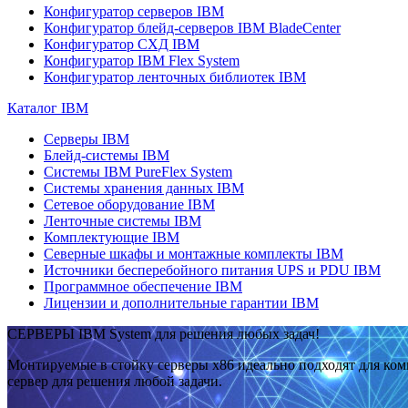
Конфигуратор серверов IBM
Конфигуратор блейд-серверов IBM BladeCenter
Конфигуратор СХД IBM
Конфигуратор IBM Flex System
Конфигуратор ленточных библиотек IBM
Каталог IBM
Серверы IBM
Блейд-системы IBM
Системы IBM PureFlex System
Системы хранения данных IBM
Сетевое оборудование IBM
Ленточные системы IBM
Комплектующие IBM
Северные шкафы и монтажные комплекты IBM
Источники бесперебойного питания UPS и PDU IBM
Программное обеспечение IBM
Лицензии и дополнительные гарантии IBM
СЕРВЕРЫ IBM System для решения любых задач!
Монтируемые в стойку серверы x86 идеально подходят для ко
сервер для решения любой задачи.