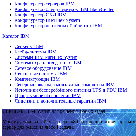
Конфигуратор серверов IBM
Конфигуратор блейд-серверов IBM BladeCenter
Конфигуратор СХД IBM
Конфигуратор IBM Flex System
Конфигуратор ленточных библиотек IBM
Каталог IBM
Серверы IBM
Блейд-системы IBM
Системы IBM PureFlex System
Системы хранения данных IBM
Сетевое оборудование IBM
Ленточные системы IBM
Комплектующие IBM
Северные шкафы и монтажные комплекты IBM
Источники бесперебойного питания UPS и PDU IBM
Программное обеспечение IBM
Лицензии и дополнительные гарантии IBM
СЕРВЕРЫ IBM System для решения любых задач!
Монтируемые в стойку серверы x86 идеально подходят для ко
сервер для решения любой задачи.