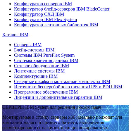
Конфигуратор серверов IBM
Конфигуратор блейд-серверов IBM BladeCenter
Конфигуратор СХД IBM
Конфигуратор IBM Flex System
Конфигуратор ленточных библиотек IBM
Каталог IBM
Серверы IBM
Блейд-системы IBM
Системы IBM PureFlex System
Системы хранения данных IBM
Сетевое оборудование IBM
Ленточные системы IBM
Комплектующие IBM
Северные шкафы и монтажные комплекты IBM
Источники бесперебойного питания UPS и PDU IBM
Программное обеспечение IBM
Лицензии и дополнительные гарантии IBM
СЕРВЕРЫ IBM System для решения любых задач!
Монтируемые в стойку серверы x86 идеально подходят для
компаний малого и среднего бизнеса, выполнения
сегментированных нагрузок и специализированных