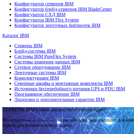
Конфигуратор серверов IBM
Конфигуратор блейд-серверов IBM BladeCenter
Конфигуратор СХД IBM
Конфигуратор IBM Flex System
Конфигуратор ленточных библиотек IBM
Каталог IBM
Серверы IBM
Блейд-системы IBM
Системы IBM PureFlex System
Системы хранения данных IBM
Сетевое оборудование IBM
Ленточные системы IBM
Комплектующие IBM
Северные шкафы и монтажные комплекты IBM
Источники бесперебойного питания UPS и PDU IBM
Программное обеспечение IBM
Лицензии и дополнительные гарантии IBM
СЕРВЕРЫ IBM System для решения любых задач!
Монтируемые в стойку серверы x86 идеально подходят для ко
сервер для решения любой задачи.