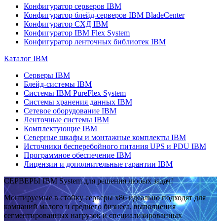
Конфигуратор серверов IBM
Конфигуратор блейд-серверов IBM BladeCenter
Конфигуратор СХД IBM
Конфигуратор IBM Flex System
Конфигуратор ленточных библиотек IBM
Каталог IBM
Серверы IBM
Блейд-системы IBM
Системы IBM PureFlex System
Системы хранения данных IBM
Сетевое оборудование IBM
Ленточные системы IBM
Комплектующие IBM
Северные шкафы и монтажные комплекты IBM
Источники бесперебойного питания UPS и PDU IBM
Программное обеспечение IBM
Лицензии и дополнительные гарантии IBM
СЕРВЕРЫ IBM System для решения любых задач!
Монтируемые в стойку серверы x86 идеально подходят для
компаний малого и среднего бизнеса, выполнения
сегментированных нагрузок и специализированных