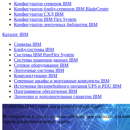
Конфигуратор серверов IBM
Конфигуратор блейд-серверов IBM BladeCenter
Конфигуратор СХД IBM
Конфигуратор IBM Flex System
Конфигуратор ленточных библиотек IBM
Каталог IBM
Серверы IBM
Блейд-системы IBM
Системы IBM PureFlex System
Системы хранения данных IBM
Сетевое оборудование IBM
Ленточные системы IBM
Комплектующие IBM
Северные шкафы и монтажные комплекты IBM
Источники бесперебойного питания UPS и PDU IBM
Программное обеспечение IBM
Лицензии и дополнительные гарантии IBM
СЕРВЕРЫ IBM System для решения любых задач!
Монтируемые в стойку серверы x86 идеально подходят для ко
сервер для решения любой задачи.