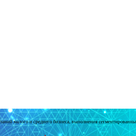
мпаний малого и среднего бизнеса, выполнения сегментированн