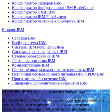
Конфигуратор серверов IBM
Конфигуратор блейд-серверов IBM BladeCenter
Конфигуратор СХД IBM
Конфигуратор IBM Flex System
Конфигуратор ленточных библиотек IBM
Каталог IBM
Серверы IBM
Блейд-системы IBM
Системы IBM PureFlex System
Системы хранения данных IBM
Сетевое оборудование IBM
Ленточные системы IBM
Комплектующие IBM
Северные шкафы и монтажные комплекты IBM
Источники бесперебойного питания UPS и PDU IBM
Программное обеспечение IBM
Лицензии и дополнительные гарантии IBM
СЕРВЕРЫ IBM System для решения любых задач!
Монтируемые в стойку серверы x86 идеально подходят для
компаний малого и среднего бизнеса, выполнения
сегментированных нагрузок и специализированных