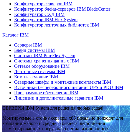
Конфигуратор серверов IBM
Конфигуратор блейд-серверов IBM BladeCenter
Конфигуратор СХД IBM
Конфигуратор IBM Flex System
Конфигуратор ленточных библиотек IBM
Каталог IBM
Серверы IBM
Блейд-системы IBM
Системы IBM PureFlex System
Системы хранения данных IBM
Сетевое оборудование IBM
Ленточные системы IBM
Комплектующие IBM
Северные шкафы и монтажные комплекты IBM
Источники бесперебойного питания UPS и PDU IBM
Программное обеспечение IBM
Лицензии и дополнительные гарантии IBM
СЕРВЕРЫ IBM System для решения любых задач!
Монтируемые в стойку серверы x86 идеально подходят для
компаний малого и среднего бизнеса, выполнения
сегментированных нагрузок и специализированных