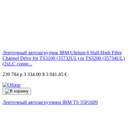
Ленточный автозагрузчик IBM Ultrium 6 Half-High Fibre
Channel Drive for TS3100 (35732UL) or TS3200 (35734UL)
(2xLC conne...
239 784 р
3 334.00 $
3 041.45 €
Ленточный автозагрузчики IBM TS
35P1609