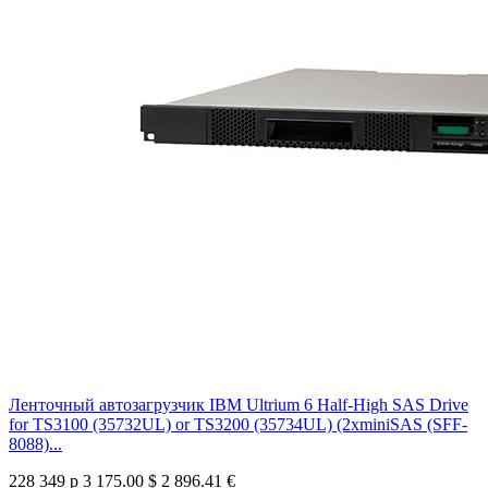
Ленточный автозагрузчик IBM Ultrium 6 Half-High SAS Drive
for TS3100 (35732UL) or TS3200 (35734UL) (2xminiSAS (SFF-
8088)...
228 349 р
3 175.00 $
2 896.41 €