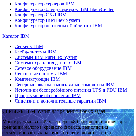
Конфигуратор серверов IBM
Конфигуратор блейд-серверов IBM BladeCenter
Конфигуратор СХД IBM
Конфигуратор IBM Flex System
Конфигуратор ленточных библиотек IBM
Каталог IBM
Серверы IBM
Блейд-системы IBM
Системы IBM PureFlex System
Системы хранения данных IBM
Сетевое оборудование IBM
Ленточные системы IBM
Комплектующие IBM
Северные шкафы и монтажные комплекты IBM
Источники бесперебойного питания UPS и PDU IBM
Программное обеспечение IBM
Лицензии и дополнительные гарантии IBM
СЕРВЕРЫ IBM System для решения любых задач!
Монтируемые в стойку серверы x86 идеально подходят для
компаний малого и среднего бизнеса, выполнения
сегментированных нагрузок и специализированных