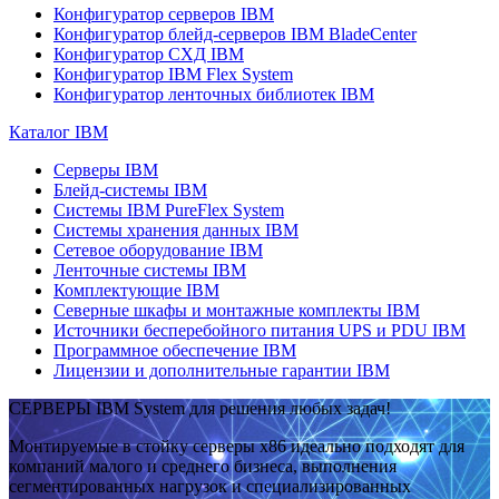
Конфигуратор серверов IBM
Конфигуратор блейд-серверов IBM BladeCenter
Конфигуратор СХД IBM
Конфигуратор IBM Flex System
Конфигуратор ленточных библиотек IBM
Каталог IBM
Серверы IBM
Блейд-системы IBM
Системы IBM PureFlex System
Системы хранения данных IBM
Сетевое оборудование IBM
Ленточные системы IBM
Комплектующие IBM
Северные шкафы и монтажные комплекты IBM
Источники бесперебойного питания UPS и PDU IBM
Программное обеспечение IBM
Лицензии и дополнительные гарантии IBM
СЕРВЕРЫ IBM System для решения любых задач!
Монтируемые в стойку серверы x86 идеально подходят для
компаний малого и среднего бизнеса, выполнения
сегментированных нагрузок и специализированных