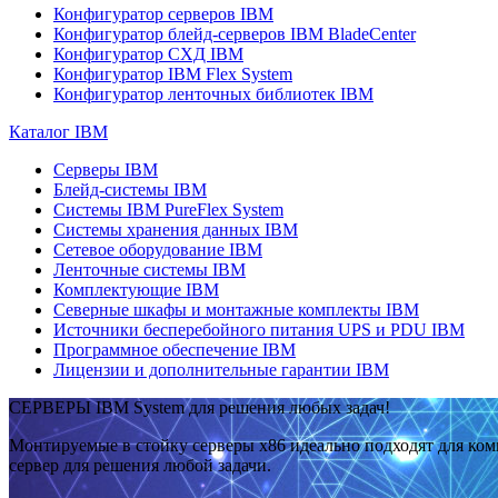
Конфигуратор серверов IBM
Конфигуратор блейд-серверов IBM BladeCenter
Конфигуратор СХД IBM
Конфигуратор IBM Flex System
Конфигуратор ленточных библиотек IBM
Каталог IBM
Серверы IBM
Блейд-системы IBM
Системы IBM PureFlex System
Системы хранения данных IBM
Сетевое оборудование IBM
Ленточные системы IBM
Комплектующие IBM
Северные шкафы и монтажные комплекты IBM
Источники бесперебойного питания UPS и PDU IBM
Программное обеспечение IBM
Лицензии и дополнительные гарантии IBM
СЕРВЕРЫ IBM System для решения любых задач!
Монтируемые в стойку серверы x86 идеально подходят для ко
сервер для решения любой задачи.