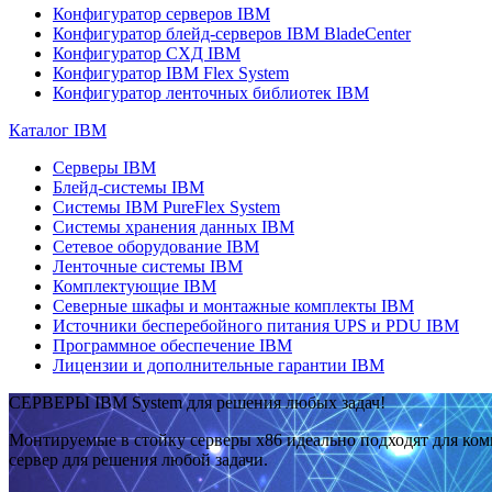
Конфигуратор серверов IBM
Конфигуратор блейд-серверов IBM BladeCenter
Конфигуратор СХД IBM
Конфигуратор IBM Flex System
Конфигуратор ленточных библиотек IBM
Каталог IBM
Серверы IBM
Блейд-системы IBM
Системы IBM PureFlex System
Системы хранения данных IBM
Сетевое оборудование IBM
Ленточные системы IBM
Комплектующие IBM
Северные шкафы и монтажные комплекты IBM
Источники бесперебойного питания UPS и PDU IBM
Программное обеспечение IBM
Лицензии и дополнительные гарантии IBM
СЕРВЕРЫ IBM System для решения любых задач!
Монтируемые в стойку серверы x86 идеально подходят для ко
сервер для решения любой задачи.