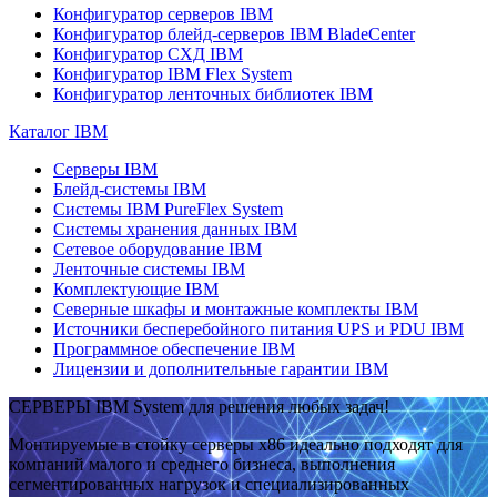
Конфигуратор серверов IBM
Конфигуратор блейд-серверов IBM BladeCenter
Конфигуратор СХД IBM
Конфигуратор IBM Flex System
Конфигуратор ленточных библиотек IBM
Каталог IBM
Серверы IBM
Блейд-системы IBM
Системы IBM PureFlex System
Системы хранения данных IBM
Сетевое оборудование IBM
Ленточные системы IBM
Комплектующие IBM
Северные шкафы и монтажные комплекты IBM
Источники бесперебойного питания UPS и PDU IBM
Программное обеспечение IBM
Лицензии и дополнительные гарантии IBM
СЕРВЕРЫ IBM System для решения любых задач!
Монтируемые в стойку серверы x86 идеально подходят для
компаний малого и среднего бизнеса, выполнения
сегментированных нагрузок и специализированных