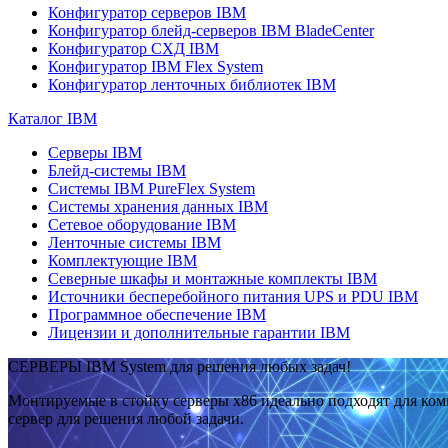
Конфигуратор серверов IBM
Конфигуратор блейд-серверов IBM BladeCenter
Конфигуратор СХД IBM
Конфигуратор IBM Flex System
Конфигуратор ленточных библиотек IBM
Каталог IBM
Серверы IBM
Блейд-системы IBM
Системы IBM PureFlex System
Системы хранения данных IBM
Сетевое оборудование IBM
Ленточные системы IBM
Комплектующие IBM
Северные шкафы и монтажные комплекты IBM
Источники бесперебойного питания UPS и PDU IBM
Программное обеспечение IBM
Лицензии и дополнительные гарантии IBM
СЕРВЕРЫ IBM System для решения любых задач!
Монтируемые в стойку серверы x86 идеально подходят для ко
сервер для решения любой задачи.