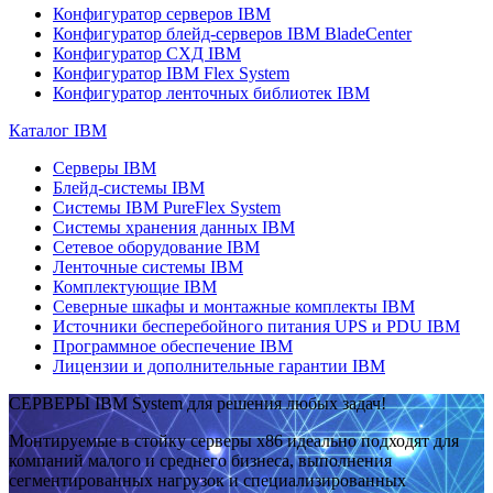
Конфигуратор серверов IBM
Конфигуратор блейд-серверов IBM BladeCenter
Конфигуратор СХД IBM
Конфигуратор IBM Flex System
Конфигуратор ленточных библиотек IBM
Каталог IBM
Серверы IBM
Блейд-системы IBM
Системы IBM PureFlex System
Системы хранения данных IBM
Сетевое оборудование IBM
Ленточные системы IBM
Комплектующие IBM
Северные шкафы и монтажные комплекты IBM
Источники бесперебойного питания UPS и PDU IBM
Программное обеспечение IBM
Лицензии и дополнительные гарантии IBM
СЕРВЕРЫ IBM System для решения любых задач!
Монтируемые в стойку серверы x86 идеально подходят для
компаний малого и среднего бизнеса, выполнения
сегментированных нагрузок и специализированных