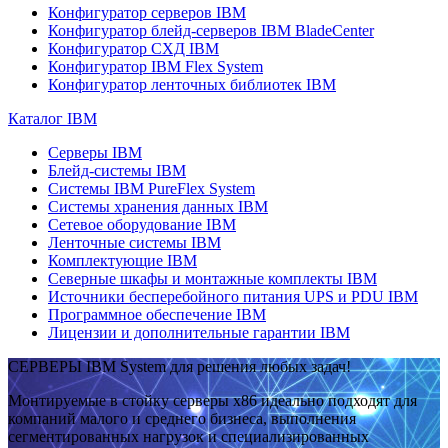
Конфигуратор серверов IBM
Конфигуратор блейд-серверов IBM BladeCenter
Конфигуратор СХД IBM
Конфигуратор IBM Flex System
Конфигуратор ленточных библиотек IBM
Каталог IBM
Серверы IBM
Блейд-системы IBM
Системы IBM PureFlex System
Системы хранения данных IBM
Сетевое оборудование IBM
Ленточные системы IBM
Комплектующие IBM
Северные шкафы и монтажные комплекты IBM
Источники бесперебойного питания UPS и PDU IBM
Программное обеспечение IBM
Лицензии и дополнительные гарантии IBM
СЕРВЕРЫ IBM System для решения любых задач!
Монтируемые в стойку серверы x86 идеально подходят для
компаний малого и среднего бизнеса, выполнения
сегментированных нагрузок и специализированных