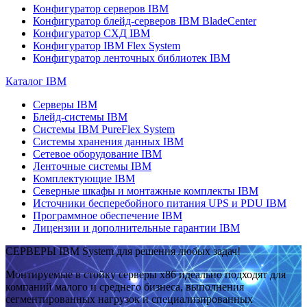
Конфигуратор серверов IBM
Конфигуратор блейд-серверов IBM BladeCenter
Конфигуратор СХД IBM
Конфигуратор IBM Flex System
Конфигуратор ленточных библиотек IBM
Каталог IBM
Серверы IBM
Блейд-системы IBM
Системы IBM PureFlex System
Системы хранения данных IBM
Сетевое оборудование IBM
Ленточные системы IBM
Комплектующие IBM
Северные шкафы и монтажные комплекты IBM
Источники бесперебойного питания UPS и PDU IBM
Программное обеспечение IBM
Лицензии и дополнительные гарантии IBM
СЕРВЕРЫ IBM System для решения любых задач!
Монтируемые в стойку серверы x86 идеально подходят для
компаний малого и среднего бизнеса, выполнения
сегментированных нагрузок и специализированных