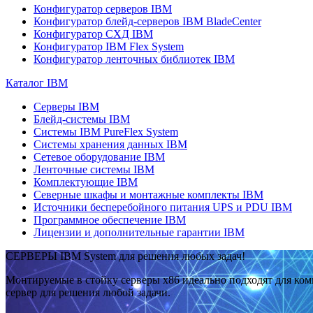
Конфигуратор серверов IBM
Конфигуратор блейд-серверов IBM BladeCenter
Конфигуратор СХД IBM
Конфигуратор IBM Flex System
Конфигуратор ленточных библиотек IBM
Каталог IBM
Серверы IBM
Блейд-системы IBM
Системы IBM PureFlex System
Системы хранения данных IBM
Сетевое оборудование IBM
Ленточные системы IBM
Комплектующие IBM
Северные шкафы и монтажные комплекты IBM
Источники бесперебойного питания UPS и PDU IBM
Программное обеспечение IBM
Лицензии и дополнительные гарантии IBM
СЕРВЕРЫ IBM System для решения любых задач!
Монтируемые в стойку серверы x86 идеально подходят для ко
сервер для решения любой задачи.