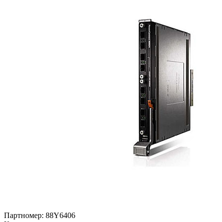
Партномер:
88Y6406