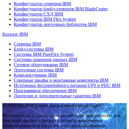
Конфигуратор серверов IBM
Конфигуратор блейд-серверов IBM BladeCenter
Конфигуратор СХД IBM
Конфигуратор IBM Flex System
Конфигуратор ленточных библиотек IBM
Каталог IBM
Серверы IBM
Блейд-системы IBM
Системы IBM PureFlex System
Системы хранения данных IBM
Сетевое оборудование IBM
Ленточные системы IBM
Комплектующие IBM
Северные шкафы и монтажные комплекты IBM
Источники бесперебойного питания UPS и PDU IBM
Программное обеспечение IBM
Лицензии и дополнительные гарантии IBM
СЕРВЕРЫ IBM System для решения любых задач!
Монтируемые в стойку серверы x86 идеально подходят для
компаний малого и среднего бизнеса, выполнения
сегментированных нагрузок и специализированных