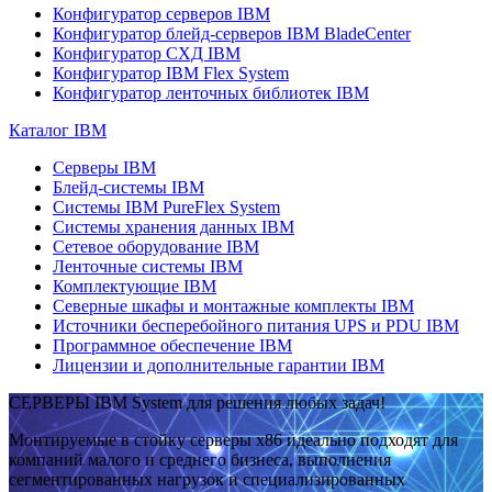
Конфигуратор серверов IBM
Конфигуратор блейд-серверов IBM BladeCenter
Конфигуратор СХД IBM
Конфигуратор IBM Flex System
Конфигуратор ленточных библиотек IBM
Каталог IBM
Серверы IBM
Блейд-системы IBM
Системы IBM PureFlex System
Системы хранения данных IBM
Сетевое оборудование IBM
Ленточные системы IBM
Комплектующие IBM
Северные шкафы и монтажные комплекты IBM
Источники бесперебойного питания UPS и PDU IBM
Программное обеспечение IBM
Лицензии и дополнительные гарантии IBM
СЕРВЕРЫ IBM System для решения любых задач!
Монтируемые в стойку серверы x86 идеально подходят для
компаний малого и среднего бизнеса, выполнения
сегментированных нагрузок и специализированных