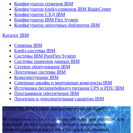
Конфигуратор серверов IBM
Конфигуратор блейд-серверов IBM BladeCenter
Конфигуратор СХД IBM
Конфигуратор IBM Flex System
Конфигуратор ленточных библиотек IBM
Каталог IBM
Серверы IBM
Блейд-системы IBM
Системы IBM PureFlex System
Системы хранения данных IBM
Сетевое оборудование IBM
Ленточные системы IBM
Комплектующие IBM
Северные шкафы и монтажные комплекты IBM
Источники бесперебойного питания UPS и PDU IBM
Программное обеспечение IBM
Лицензии и дополнительные гарантии IBM
СЕРВЕРЫ IBM System для решения любых задач!
Монтируемые в стойку серверы x86 идеально подходят для
компаний малого и среднего бизнеса, выполнения
сегментированных нагрузок и специализированных