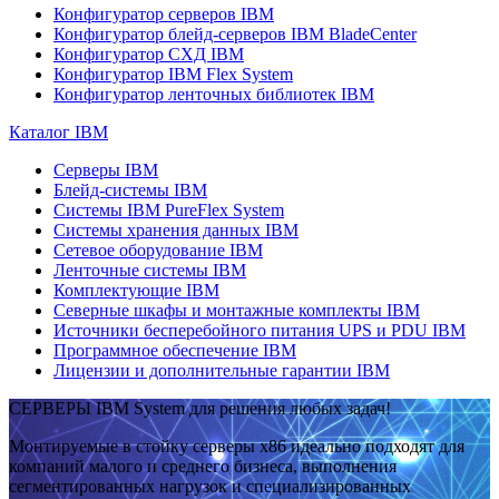
Конфигуратор серверов IBM
Конфигуратор блейд-серверов IBM BladeCenter
Конфигуратор СХД IBM
Конфигуратор IBM Flex System
Конфигуратор ленточных библиотек IBM
Каталог IBM
Серверы IBM
Блейд-системы IBM
Системы IBM PureFlex System
Системы хранения данных IBM
Сетевое оборудование IBM
Ленточные системы IBM
Комплектующие IBM
Северные шкафы и монтажные комплекты IBM
Источники бесперебойного питания UPS и PDU IBM
Программное обеспечение IBM
Лицензии и дополнительные гарантии IBM
СЕРВЕРЫ IBM System для решения любых задач!
Монтируемые в стойку серверы x86 идеально подходят для
компаний малого и среднего бизнеса, выполнения
сегментированных нагрузок и специализированных