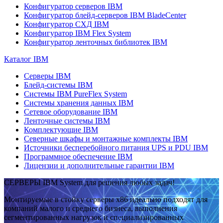
Конфигуратор серверов IBM
Конфигуратор блейд-серверов IBM BladeCenter
Конфигуратор СХД IBM
Конфигуратор IBM Flex System
Конфигуратор ленточных библиотек IBM
Каталог IBM
Серверы IBM
Блейд-системы IBM
Системы IBM PureFlex System
Системы хранения данных IBM
Сетевое оборудование IBM
Ленточные системы IBM
Комплектующие IBM
Северные шкафы и монтажные комплекты IBM
Источники бесперебойного питания UPS и PDU IBM
Программное обеспечение IBM
Лицензии и дополнительные гарантии IBM
СЕРВЕРЫ IBM System для решения любых задач!
Монтируемые в стойку серверы x86 идеально подходят для
компаний малого и среднего бизнеса, выполнения
сегментированных нагрузок и специализированных