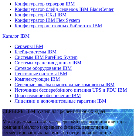
Конфигуратор серверов IBM
Конфигуратор блейд-серверов IBM BladeCenter
Конфигуратор СХД IBM
Конфигуратор IBM Flex System
Конфигуратор ленточных библиотек IBM
Каталог IBM
Серверы IBM
Блейд-системы IBM
Системы IBM PureFlex System
Системы хранения данных IBM
Сетевое оборудование IBM
Ленточные системы IBM
Комплектующие IBM
Северные шкафы и монтажные комплекты IBM
Источники бесперебойного питания UPS и PDU IBM
Программное обеспечение IBM
Лицензии и дополнительные гарантии IBM
СЕРВЕРЫ IBM System для решения любых задач!
Монтируемые в стойку серверы x86 идеально подходят для
компаний малого и среднего бизнеса, выполнения
сегментированных нагрузок и специализированных