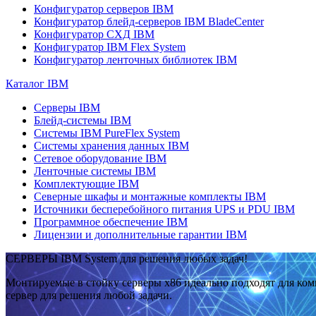
Конфигуратор серверов IBM
Конфигуратор блейд-серверов IBM BladeCenter
Конфигуратор СХД IBM
Конфигуратор IBM Flex System
Конфигуратор ленточных библиотек IBM
Каталог IBM
Серверы IBM
Блейд-системы IBM
Системы IBM PureFlex System
Системы хранения данных IBM
Сетевое оборудование IBM
Ленточные системы IBM
Комплектующие IBM
Северные шкафы и монтажные комплекты IBM
Источники бесперебойного питания UPS и PDU IBM
Программное обеспечение IBM
Лицензии и дополнительные гарантии IBM
СЕРВЕРЫ IBM System для решения любых задач!
Монтируемые в стойку серверы x86 идеально подходят для ко
сервер для решения любой задачи.