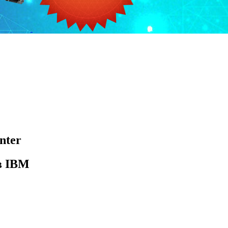
nter
в IBM