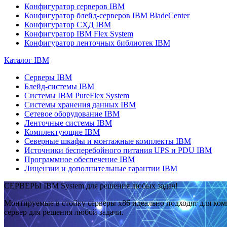
Конфигуратор серверов IBM
Конфигуратор блейд-серверов IBM BladeCenter
Конфигуратор СХД IBM
Конфигуратор IBM Flex System
Конфигуратор ленточных библиотек IBM
Каталог IBM
Серверы IBM
Блейд-системы IBM
Системы IBM PureFlex System
Системы хранения данных IBM
Сетевое оборудование IBM
Ленточные системы IBM
Комплектующие IBM
Северные шкафы и монтажные комплекты IBM
Источники бесперебойного питания UPS и PDU IBM
Программное обеспечение IBM
Лицензии и дополнительные гарантии IBM
СЕРВЕРЫ IBM System для решения любых задач!
Монтируемые в стойку серверы x86 идеально подходят для ко
сервер для решения любой задачи.