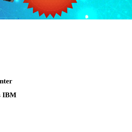
nter
в IBM