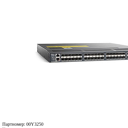
Партномер:
00Y3250