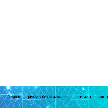
мпаний малого и среднего бизнеса, выполнения сегментированн