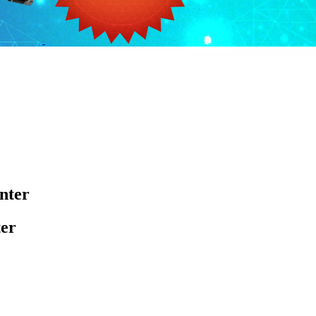
nter
er