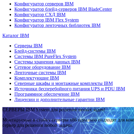
Конфигуратор серверов IBM
Конфигуратор блейд-серверов IBM BladeCenter
Конфигуратор СХД IBM
Конфигуратор IBM Flex System
Конфигуратор ленточных библиотек IBM
Каталог IBM
Серверы IBM
Блейд-системы IBM
Системы IBM PureFlex System
Системы хранения данных IBM
Сетевое оборудование IBM
Ленточные системы IBM
Комплектующие IBM
Северные шкафы и монтажные комплекты IBM
Источники бесперебойного питания UPS и PDU IBM
Программное обеспечение IBM
Лицензии и дополнительные гарантии IBM
СЕРВЕРЫ IBM System для решения любых задач!
Монтируемые в стойку серверы x86 идеально подходят для ко
сервер для решения любой задачи.